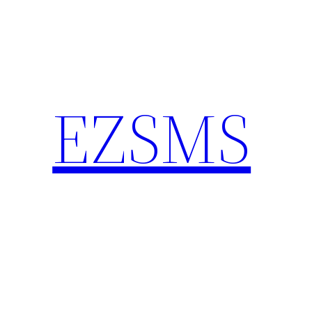
内
容
を
ス
キ
EZSMS
ッ
プ