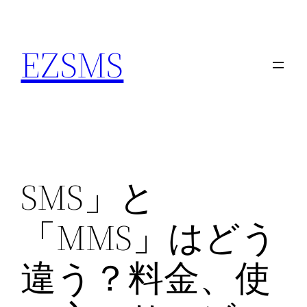
内
容
EZSMS
を
ス
キ
ッ
プ
SMS」と
「MMS」はどう
違う？料金、使