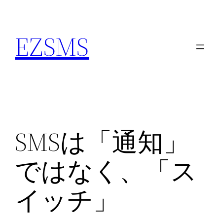
内
容
EZSMS
を
ス
キ
ッ
プ
SMSは「通知」
ではなく、「ス
イッチ」