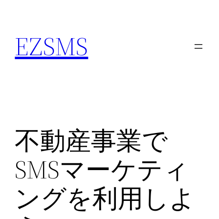
内
容
EZSMS
を
ス
キ
ッ
プ
不動産事業で
SMSマーケティ
ングを利用しよ