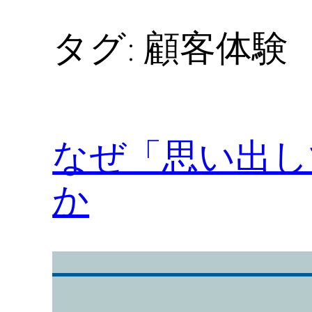
タグ:
顧客体験
なぜ「思い出し
か