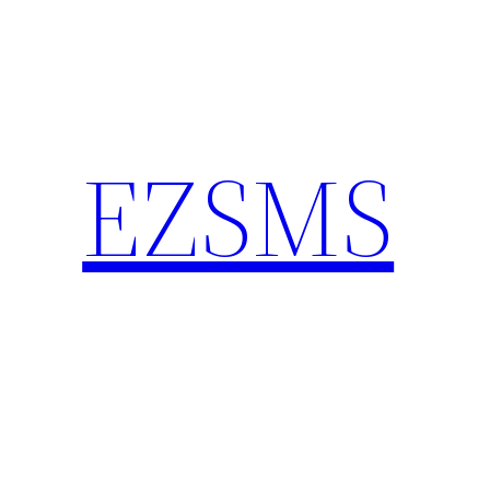
内
容
を
ス
キ
EZSMS
ッ
プ