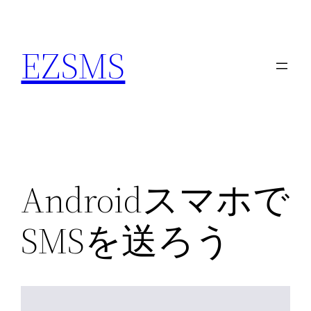
内
容
EZSMS
を
ス
キ
ッ
プ
Androidスマホで
SMSを送ろう